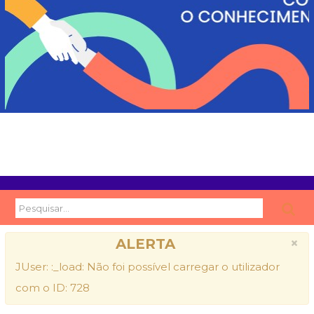
Pesquisa...
×
ALERTA
JUser: :_load: Não foi possível carregar o utilizador
com o ID: 728