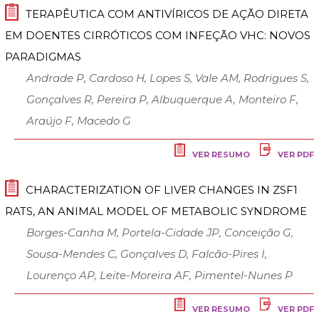
TERAPÊUTICA COM ANTIVÍRICOS DE AÇÃO DIRETA
EM DOENTES CIRRÓTICOS COM INFEÇÃO VHC: NOVOS
PARADIGMAS
Andrade P, Cardoso H, Lopes S, Vale AM, Rodrigues S,
Gonçalves R, Pereira P, Albuquerque A, Monteiro F,
Araújo F, Macedo G
VER RESUMO
VER PDF
CHARACTERIZATION OF LIVER CHANGES IN ZSF1
RATS, AN ANIMAL MODEL OF METABOLIC SYNDROME
Borges-Canha M, Portela-Cidade JP, Conceição G,
Sousa-Mendes C, Gonçalves D, Falcão-Pires I,
Lourenço AP, Leite-Moreira AF, Pimentel-Nunes P
VER RESUMO
VER PDF